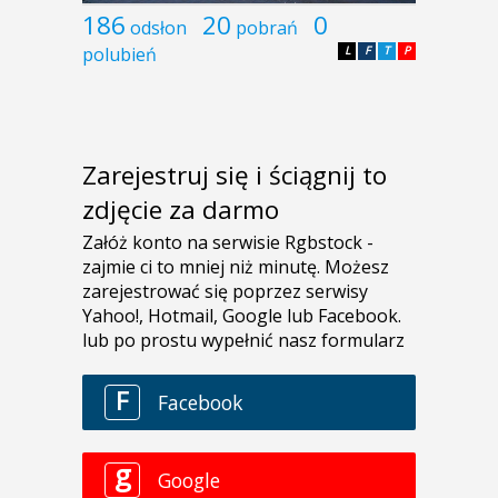
186
20
0
odsłon
pobrań
polubień
L
F
T
P
Zarejestruj się i ściągnij to
zdjęcie za darmo