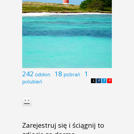
242
18
1
odsłon
pobrań
polubień
L
F
T
P
Zarejestruj się i ściągnij to