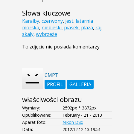
Słowa kluczowe
Karaiby
,
czerwony
,
jest
,
latarnia
morska
,
niebieski
,
piasek
,
plaża
,
raj
,
skały
,
wybrzeże
To zdjęcie nie posiada komentarzy
CMPT
PROFIL
GALLERIA
właściwości obrazu
Wymiary:
2592px * 3872px
Opublikowane:
February - 21 - 2013
Aparat foto:
Nikon D80
Data:
2012:12:12 13:19:51