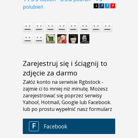
polubień
L
F
T
P
Zarejestruj się i ściągnij to
zdjęcie za darmo