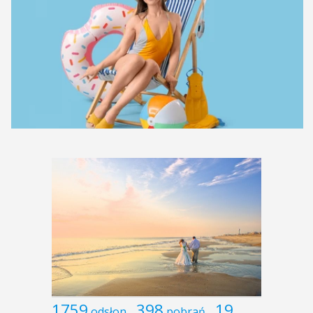
1759
398
19
odsłon
pobrań