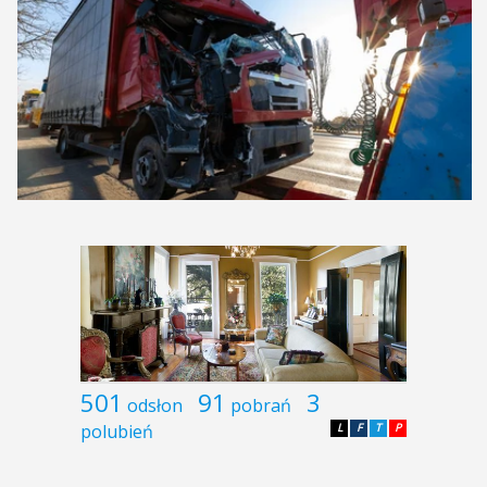
501
91
3
odsłon
pobrań
polubień
L
F
T
P