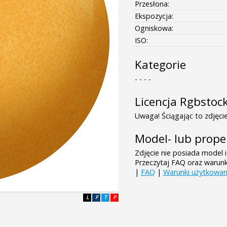
Przesłona:
Ekspozycja:
Ogniskowa:
ISO:
Kategorie
- - - -
Licencja Rgbstoc
Uwaga! Ściągając to zdjęcie
Model- lub prope
Zdjęcie nie posiada model i
Przeczytaj FAQ oraz warun
|
FAQ
|
Warunki użytkowan
L
F
T
P