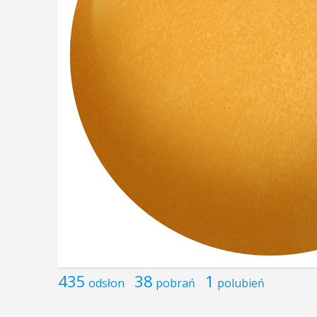
435
38
1
odsłon
pobrań
polubień