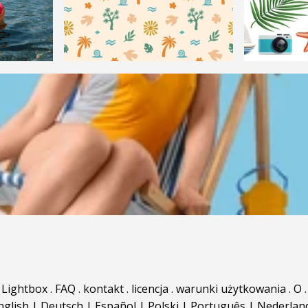
Lightbox
.
FAQ
.
kontakt
.
licencja
.
warunki użytkowania
.
O
.
nglish
|
Deutsch
|
Español
|
Polski
|
Português
|
Nederlan