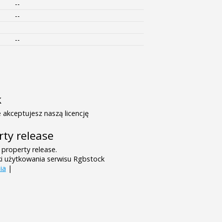
--
--
--
k
 akceptujesz naszą licencję
rty release
 property release.
ki użytkowania serwisu Rgbstock
ia
|