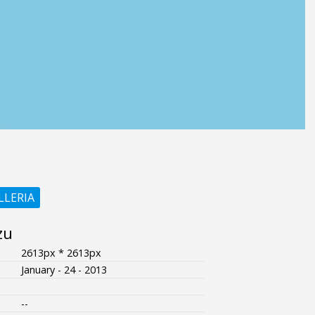
LLERIA
zu
2613px * 2613px
January - 24 - 2013
--