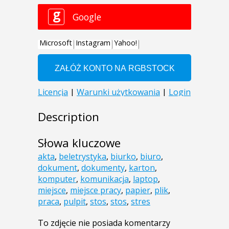
Description
Słowa kluczowe
akta
,
beletrystyka
,
biurko
,
biuro
,
dokument
,
dokumenty
,
karton
,
komputer
,
komunikacja
,
laptop
,
miejsce
,
miejsce pracy
,
papier
,
plik
,
praca
,
pulpit
,
stos
,
stos
,
stres
To zdjęcie nie posiada komentarzy