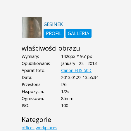
GESINEK
PROFIL
GALLERIA
właściwości obrazu
Wymiary:
1426px * 951px
Opublikowane:
January - 22 - 2013
Aparat foto:
Canon EOS 50D
Data:
2013:01:22 13:55:34
Przesłona:
f/6
Ekspozycja:
1/2s
Ogniskowa:
85mm
ISO:
100
Kategorie
offices
workplaces