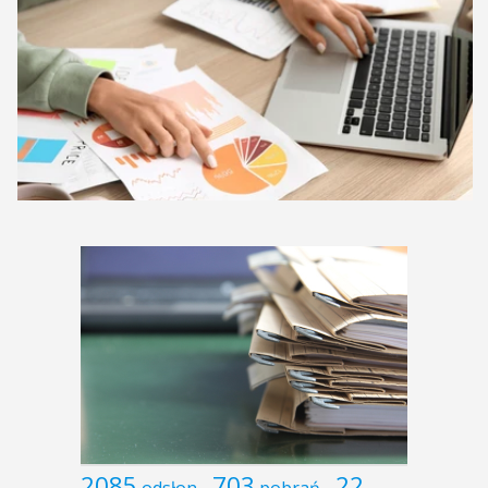
2085
703
22
odsłon
pobrań