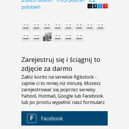
polubień
L
F
T
P
Zarejestruj się i ściągnij to
zdjęcie za darmo