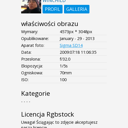
WINCHILD
PROFIL
GALLERIA
właściwości obrazu
Wymiary:
4573px * 3048px
Opublikowane:
January - 29 - 2013
Aparat foto:
Sigma SD14
Data:
2009:07:18 11:06:35
Przesłona:
f/32.0
Ekspozycja:
1/5s
Ogniskowa:
70mm
ISO:
100
Kategorie
- - - -
Licencja Rgbstock
Uwaga! Ściągając to zdjęcie akceptujesz
naszą licencję