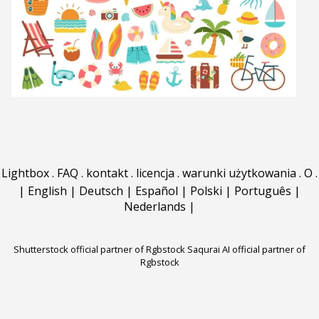
Lightbox
.
FAQ
.
kontakt
.
licencja
.
warunki użytkowania
.
O
.
|
English
|
Deutsch
|
Español
|
Polski
|
Português
|
Nederlands
|
Shutterstock official partner of Rgbstock
Saqurai AI official partner of
Rgbstock