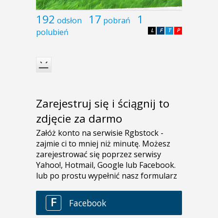
192
17
1
odsłon
pobrań
polubień
L
F
T
P
Zarejestruj się i ściągnij to
zdjęcie za darmo