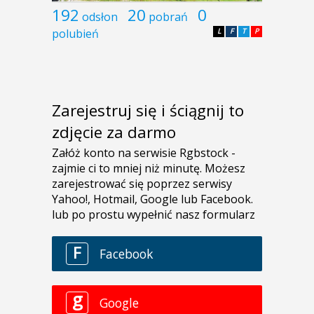
192
20
0
odsłon
pobrań
polubień
L
F
T
P
Zarejestruj się i ściągnij to
zdjęcie za darmo