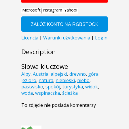
Description
Słowa kluczowe
Alpy
,
Austria
,
alpejski
,
drewno
,
góra
,
jezioro
,
natura
,
niebieski
,
niebo
,
pastwisko
,
spokój
,
turystyka
,
widok
,
woda
,
wspinaczka
,
ścieżka
To zdjęcie nie posiada komentarzy