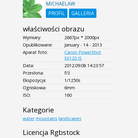
MICHAELAW
PROFIL
GALLERIA
właściwości obrazu
Wymiary:
2667px * 2000px
Opublikowane:
January - 14 - 2013
Aparat foto:
Canon PowerShot
SX120 IS
Data:
2012:09:08 14:23:57
Przesłona:
f/3
Ekspozycja:
1/1250s
Ogniskowa:
6mm
ISO:
160
Kategorie
water
mountains
landscapes
Licencja Rgbstock