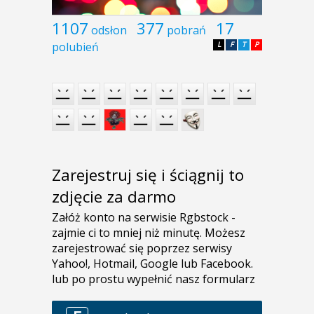
1107
377
17
odsłon
pobrań
polubień
L
F
T
P
Zarejestruj się i ściągnij to
zdjęcie za darmo