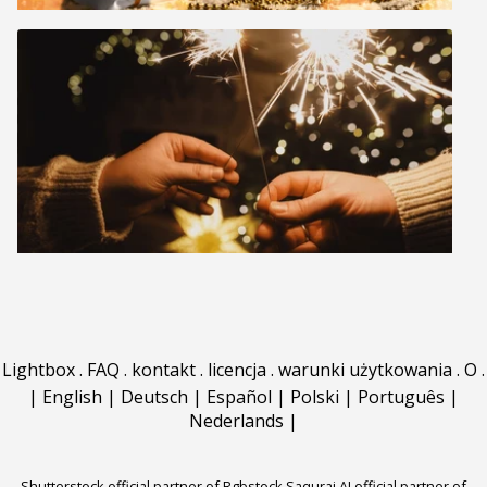
Lightbox
.
FAQ
.
kontakt
.
licencja
.
warunki użytkowania
.
O
.
|
English
|
Deutsch
|
Español
|
Polski
|
Português
|
Nederlands
|
Shutterstock official partner of Rgbstock
Saqurai AI official partner of