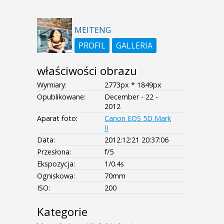
MEITENG
PROFIL
GALLERIA
właściwości obrazu
Wymiary:
2773px * 1849px
Opublikowane:
December - 22 -
2012
Aparat foto:
Canon EOS 5D Mark
II
Data:
2012:12:21 20:37:06
Przesłona:
f/5
Ekspozycja:
1/0.4s
Ogniskowa:
70mm
ISO:
200
Kategorie