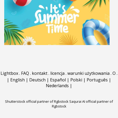
Lightbox
.
FAQ
.
kontakt
.
licencja
.
warunki użytkowania
.
O
.
|
English
|
Deutsch
|
Español
|
Polski
|
Português
|
Nederlands
|
Shutterstock official partner of Rgbstock
Saqurai AI official partner of
Rgbstock