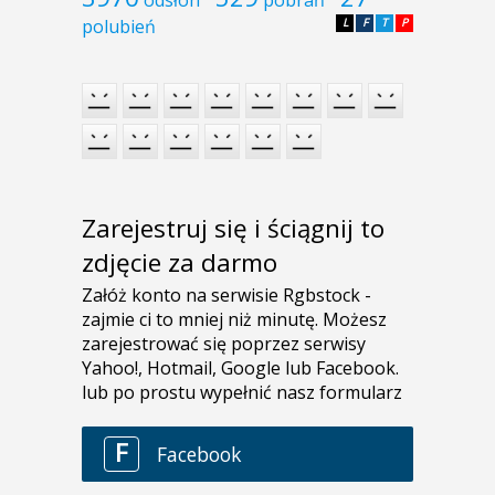
polubień
L
F
T
P
Zarejestruj się i ściągnij to
zdjęcie za darmo