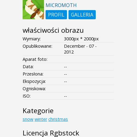
MICROMOTH
PROFIL
GALLERIA
właściwości obrazu
Wymiary:
3000px * 2000px
Opublikowane:
December - 07 -
2012
Aparat foto:
Data:
--
Przesłona:
--
Ekspozycja:
--
Ogniskowa:
ISO:
--
Kategorie
snow
winter
christmas
Licencja Rgbstock