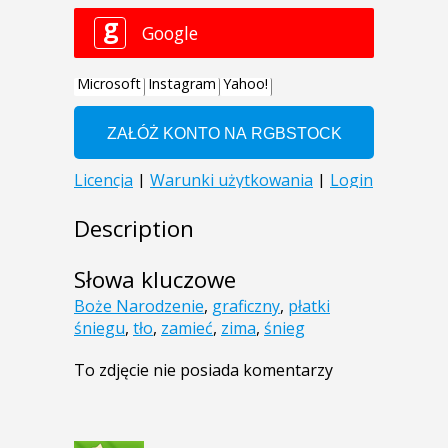
Description
Słowa kluczowe
Boże Narodzenie
,
graficzny
,
płatki
śniegu
,
tło
,
zamieć
,
zima
,
śnieg
To zdjęcie nie posiada komentarzy