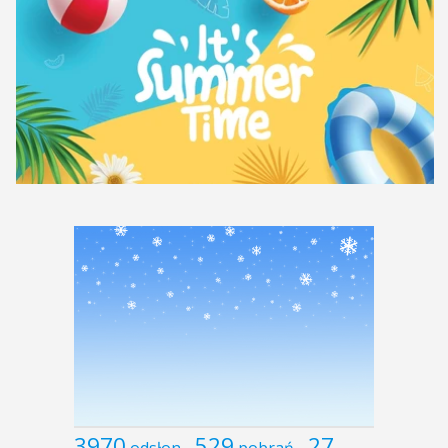
3970
529
27
odsłon
pobrań