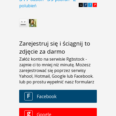
polubień
L
F
T
P
Zarejestruj się i ściągnij to
zdjęcie za darmo