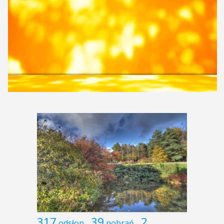
317
39
2
odsłon
pobrań