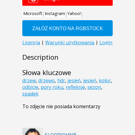
Description
Słowa kluczowe
drzew
,
drzewo
,
hdr
,
jesień
,
jesień
,
kolor
,
odbicie
,
pory roku
,
refleksje
,
sezon
,
spadek
To zdjęcie nie posiada komentarzy