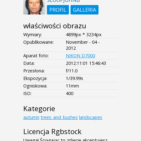
SLOOPJOHNB
PROFIL
GALLERIA
właściwości obrazu
Wymiary:
4899px * 3234px
Opublikowane:
November - 04 -
2012
Aparat foto:
NIKON D7000
Data:
2012:11:01 15:46:43
Przesłona:
f/11.0
Ekspozycja:
1/39.99s
Ogniskowa:
11mm
ISO:
400
Kategorie
autumn
trees_and_bushes
landscapes
Licencja Rgbstock
Uwaga! Ściągając to zdjęcie akceptujesz