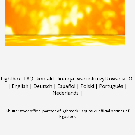
Lightbox
.
FAQ
.
kontakt
.
licencja
.
warunki użytkowania
.
O
.
|
English
|
Deutsch
|
Español
|
Polski
|
Português
|
Nederlands
|
Shutterstock official partner of Rgbstock
Saqurai AI official partner of
Rgbstock