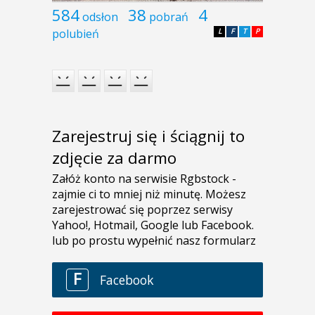
584
38
4
odsłon
pobrań
polubień
L
F
T
P
Zarejestruj się i ściągnij to
zdjęcie za darmo