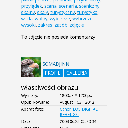
przylądek
,
scena
,
sceneria
,
sceniczny
,
skalny
,
skały
,
turystyczny
,
turystyka
,
woda
,
wolny
,
wybrzeże
,
wybrzeże
,
wysoki
,
zakres
,
zasób
,
zdjęcie
To zdjęcie nie posiada komentarzy
SOMADJINN
PROFIL
GALLERIA
właściwości obrazu
Wymiary:
1800px * 1200px
Opublikowane:
August - 03 - 2012
Aparat foto:
Canon EOS DIGITAL
REBEL XSi
Data:
2008:06:23 05:20:34