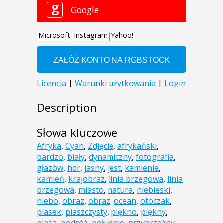
Description
Słowa kluczowe
Afryka
,
Cyan
,
Zdjęcie
,
afrykański
,
bardzo
,
biały
,
dynamiczny
,
fotografia
,
głazów
,
hdr
,
jasny
,
jest
,
kamienie
,
kamień
,
krajobraz
,
linia brzegowa
,
linia
brzegowa
,
miasto
,
natura
,
niebieski
,
niebo
,
obraz
,
obraz
,
ocean
,
otoczak
,
piasek
,
piaszczysty
,
piękno
,
piękny
,
plaża
,
podróż
,
południe
,
przybrzeżny
,