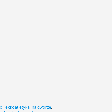
wo
,
lekkoatletyka
,
na dworze
,