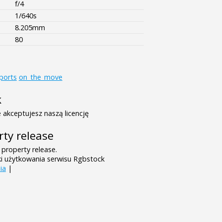
f/4
1/640s
8.205mm
80
ports
on_the_move
k
 akceptujesz naszą licencję
rty release
 property release.
ki użytkowania serwisu Rgbstock
ia
|