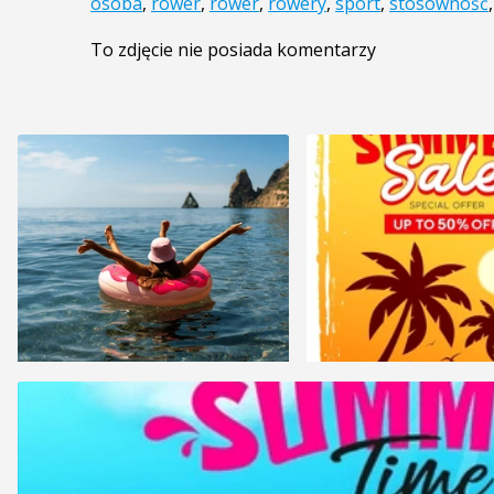
osoba
,
rower
,
rower
,
rowery
,
sport
,
stosowność
To zdjęcie nie posiada komentarzy