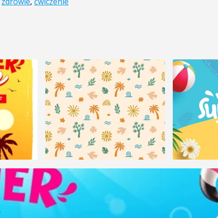
,
zdrowie
,
ćwiczenie