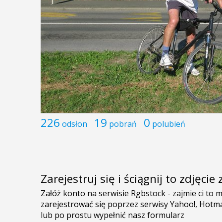
226
19
0
odsłon
pobrań
polubień
Zarejestruj się i ściągnij to zdjęci