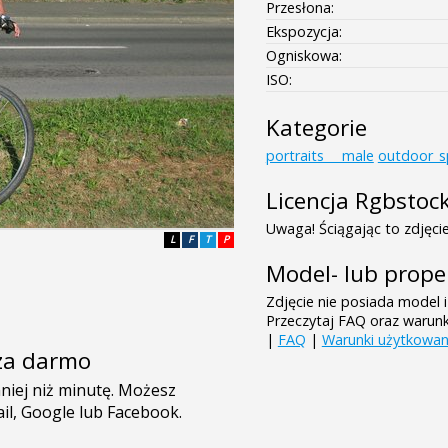
Przesłona:
Ekspozycja:
Ogniskowa:
ISO:
Kategorie
portraits___male
outdoor_s
Licencja Rgbstoc
Uwaga! Ściągając to zdjęcie
L
F
T
P
Model- lub prope
Zdjęcie nie posiada model i
Przeczytaj FAQ oraz warun
|
FAQ
|
Warunki użytkowan
e za darmo