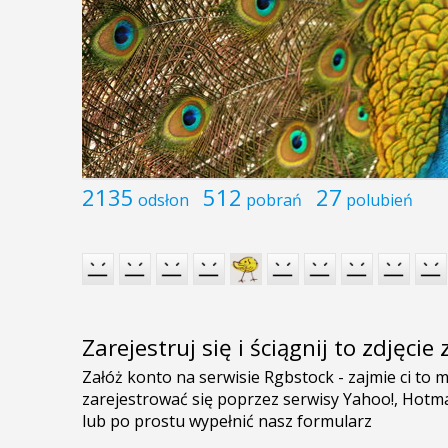
2135
512
27
odsłon
pobrań
polubień
Zarejestruj się i ściągnij to zdjęci