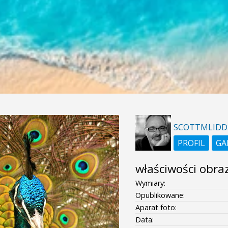
SCOTTMLIDD
PROFIL
GA
właściwości obra
Wymiary:
Opublikowane:
Aparat foto:
Data: