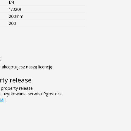
f/4
1/320s
200mm
200
k
 akceptujesz naszą licencję
rty release
 property release.
ki użytkowania serwisu Rgbstock
ia
|