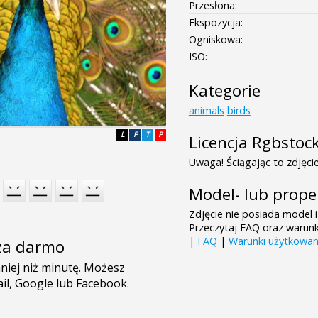
Przesłona:
Ekspozycja:
Ogniskowa:
ISO:
Kategorie
animals
birds
L
F
T
P
Licencja Rgbstoc
Uwaga! Ściągając to zdjęcie
Model- lub prope
Zdjęcie nie posiada model i
Przeczytaj FAQ oraz warun
|
FAQ
|
Warunki użytkowan
e za darmo