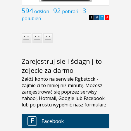
594
92
3
odsłon
pobrań
polubień
L
F
T
P
Zarejestruj się i ściągnij to
zdjęcie za darmo