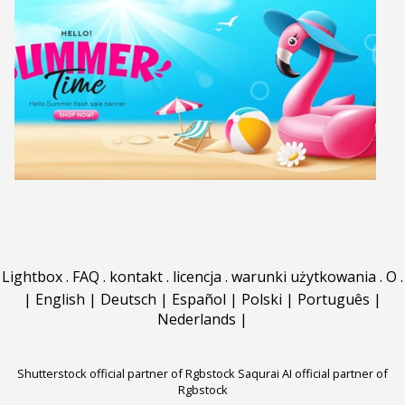
Lightbox
.
FAQ
.
kontakt
.
licencja
.
warunki użytkowania
.
O
.
|
English
|
Deutsch
|
Español
|
Polski
|
Português
|
Nederlands
|
Shutterstock official partner of Rgbstock
Saqurai AI official partner of
Rgbstock