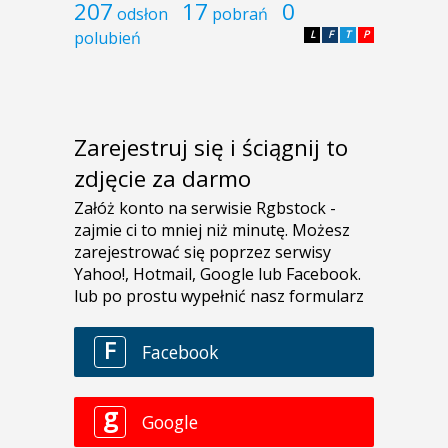
207
17
0
odsłon
pobrań
polubień
L
F
T
P
Zarejestruj się i ściągnij to
zdjęcie za darmo