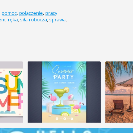
,
pomoc
,
połączenie
,
pracy
em
,
ręka
,
siła robocza
,
sprawa
,