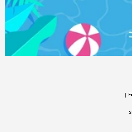
|
E
S