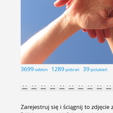
3699
1289
39
odsłon
pobrań
polubień
Zarejestruj się i ściągnij to zdjęci