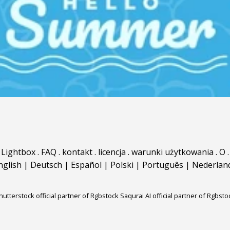
Lightbox
.
FAQ
.
kontakt
.
licencja
.
warunki użytkowania
.
O
.
nglish
|
Deutsch
|
Español
|
Polski
|
Português
|
Nederlan
hutterstock official partner of Rgbstock
Saqurai AI official partner of Rgbsto