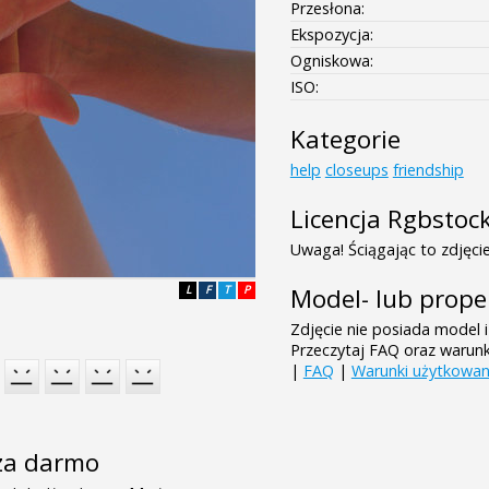
Przesłona:
Ekspozycja:
Ogniskowa:
ISO:
Kategorie
help
closeups
friendship
Licencja Rgbstoc
Uwaga! Ściągając to zdjęcie
L
F
T
P
Model- lub prope
Zdjęcie nie posiada model i
Przeczytaj FAQ oraz warun
|
FAQ
|
Warunki użytkowan
e za darmo