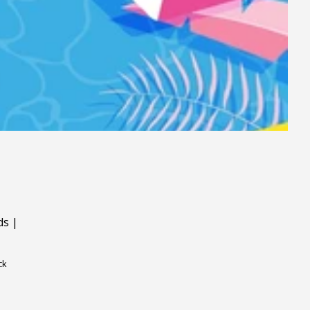
ds
|
ck