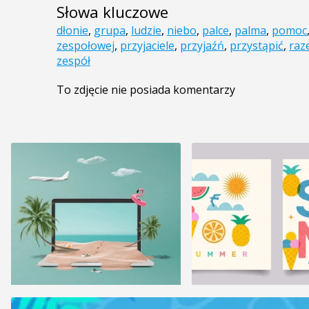
Słowa kluczowe
dłonie
,
grupa
,
ludzie
,
niebo
,
palce
,
palma
,
pomoc
zespołowej
,
przyjaciele
,
przyjaźń
,
przystąpić
,
raz
zespół
To zdjęcie nie posiada komentarzy