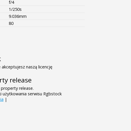
f/4
1/250s
9.036mm
80
k
 akceptujesz naszą licencję
rty release
 property release.
ki użytkowania serwisu Rgbstock
ia
|