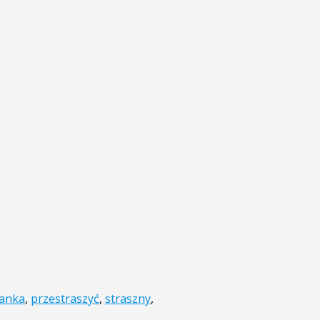
ianka
,
przestraszyć
,
straszny
,