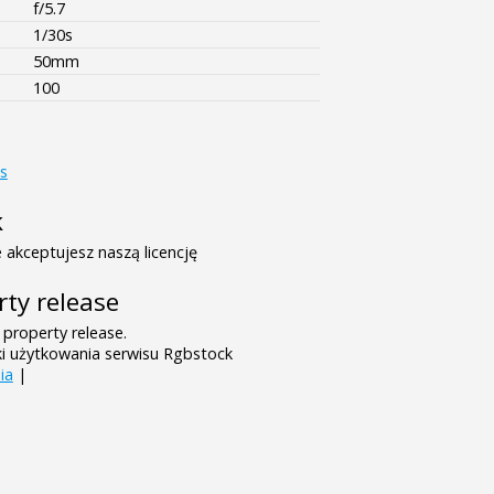
f/5.7
1/30s
50mm
100
s
k
 akceptujesz naszą licencję
rty release
 property release.
ki użytkowania serwisu Rgbstock
ia
|