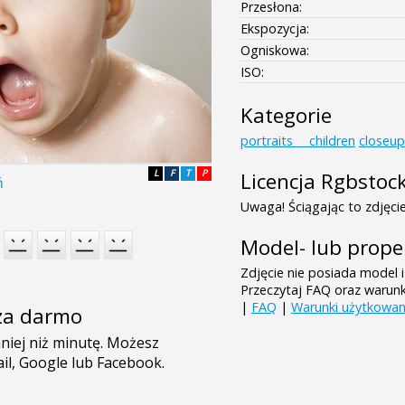
Przesłona:
Ekspozycja:
Ogniskowa:
ISO:
Kategorie
portraits___children
closeup
L
F
T
P
Licencja Rgbstoc
ń
Uwaga! Ściągając to zdjęcie
Model- lub prope
Zdjęcie nie posiada model i
Przeczytaj FAQ oraz warun
|
FAQ
|
Warunki użytkowan
e za darmo