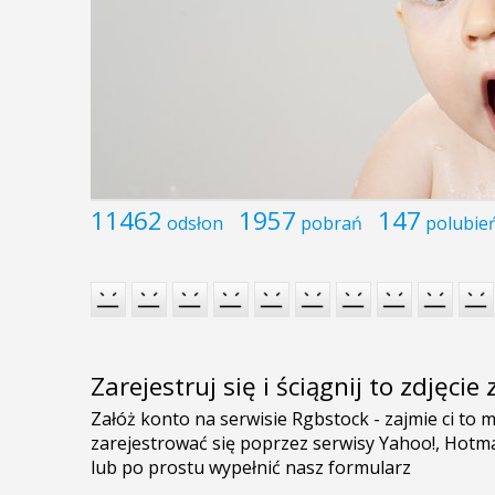
11462
1957
147
odsłon
pobrań
polubie
Zarejestruj się i ściągnij to zdjęci