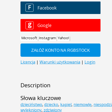
Description
Słowa kluczowe
dzieciństwo
,
dziecko
,
kąpiel
,
niemowlę
,
niespodz
wylękniony
,
zdziwiony