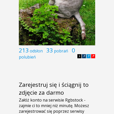
213
33
0
odsłon
pobrań
polubień
L
F
T
P
Zarejestruj się i ściągnij to
zdjęcie za darmo