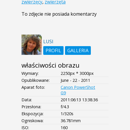
zwierzęcy
,
zwierzęta
To zdjęcie nie posiada komentarzy
LUSI
PROFIL
GALLERIA
właściwości obrazu
Wymiary:
2250px * 3000px
Opublikowane:
June - 22 - 2011
Aparat foto:
Canon PowerShot
G9
Data:
2011:06:13 13:38:36
Przesłona:
f/4.3
Ekspozycja:
1/320s
Ogniskowa:
36.781mm
ISO:
160