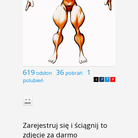
619
36
1
odsłon
pobrań
polubień
L
F
T
P
Zarejestruj się i ściągnij to
zdjęcie za darmo