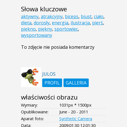
Słowa kluczowe
aktywny
,
atrakcyjny
,
biceps
,
biust
,
ciało
,
dieta
,
dorosły
,
energia
,
ilustracja
,
pierś
,
piękno
,
piękny
,
sportowiec
,
wysportowany
To zdjęcie nie posiada komentarzy
JULOS
PROFIL
GALLERIA
właściwości obrazu
Wymiary:
1031px * 1500px
Opublikowane:
June - 20 - 2011
Aparat foto:
Synthetic Camera
Data:
2009:01:30 12:01:30