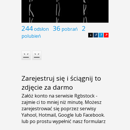
244
36
2
odsłon
pobrań
polubień
L
F
T
P
Zarejestruj się i ściągnij to
zdjęcie za darmo