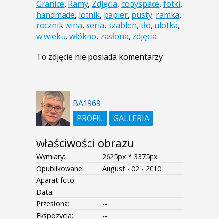
Granice
,
Ramy
,
Zdjęcia
,
copyspace
,
fotki
,
handmade
,
lotnik
,
papier
,
pusty
,
ramka
,
rocznik wina
,
seria
,
szablon
,
tło
,
ulotka
,
w wieku
,
włókno
,
zasłona
,
zdjęcia
To zdjęcie nie posiada komentarzy
BA1969
PROFIL
GALLERIA
właściwości obrazu
Wymiary:
2625px * 3375px
Opublikowane:
August - 02 - 2010
Aparat foto:
Data:
--
Przesłona:
--
Ekspozycja:
--