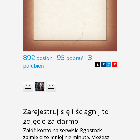
892
95
3
odsłon
pobrań
polubień
L
F
T
P
Zarejestruj się i ściągnij to
zdjęcie za darmo