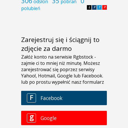
306
35
0
odsłon
pobrań
polubień
L
F
T
P
Zarejestruj się i ściągnij to
zdjęcie za darmo