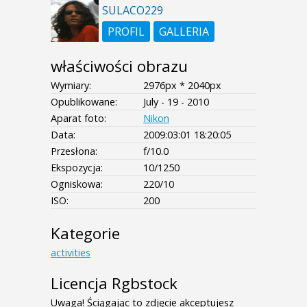
SULACO229
PROFIL
GALLERIA
właściwości obrazu
Wymiary:
2976px * 2040px
Opublikowane:
July - 19 - 2010
Aparat foto:
Nikon
Data:
2009:03:01 18:20:05
Przesłona:
f/10.0
Ekspozycja:
10/1250
Ogniskowa:
220/10
ISO:
200
Kategorie
activities
Licencja Rgbstock
Uwaga! Ściągając to zdjęcie akceptujesz