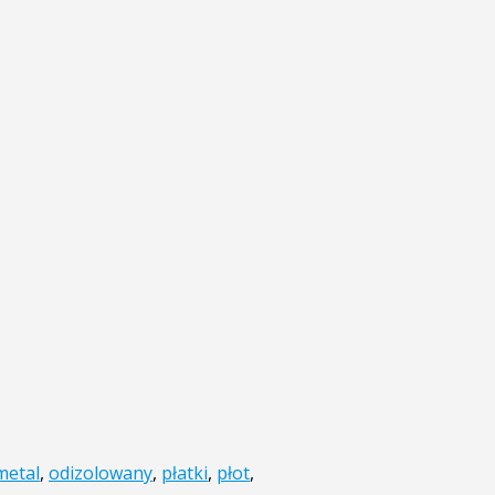
metal
,
odizolowany
,
płatki
,
płot
,