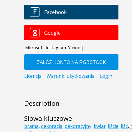
Description
Słowa kluczowe
brama
,
dekoracja
,
dekoracyjny
,
kwiat
,
liście
,
liść
,