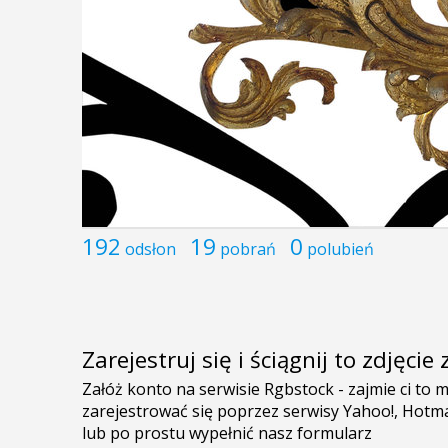
192
19
0
odsłon
pobrań
polubień
Zarejestruj się i ściągnij to zdjęci