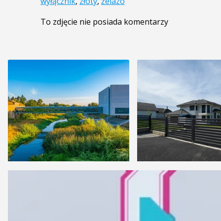
wyłącznik
,
złoty
,
żelazo
To zdjęcie nie posiada komentarzy