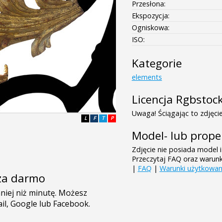
Przesłona:
Ekspozycja:
Ogniskowa:
ISO:
Kategorie
elements
Licencja Rgbstoc
Uwaga! Ściągając to zdjęcie
L
F
T
P
Model- lub prope
Zdjęcie nie posiada model i
Przeczytaj FAQ oraz warun
|
FAQ
|
Warunki użytkowan
e za darmo