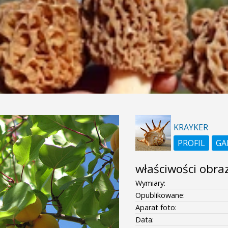
KRAYKER
PROFIL
GA
właściwości obra
Wymiary:
Opublikowane:
Aparat foto:
Data: