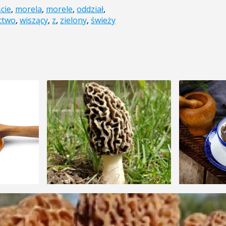
ście
,
morela
,
morele
,
oddział
,
ctwo
,
wiszący
,
z
,
zielony
,
świeży