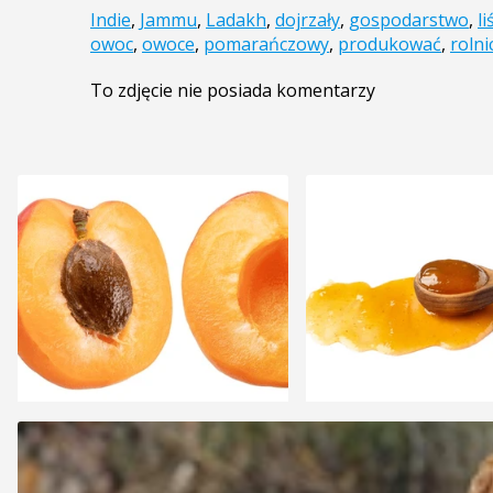
Indie
,
Jammu
,
Ladakh
,
dojrzały
,
gospodarstwo
,
li
owoc
,
owoce
,
pomarańczowy
,
produkować
,
rolni
To zdjęcie nie posiada komentarzy