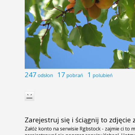
247
17
1
odsłon
pobrań
polubień
Zarejestruj się i ściągnij to zdjęci