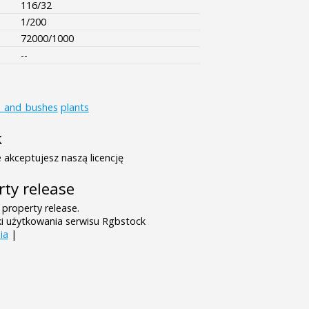
116/32
1/200
72000/1000
--
s_and_bushes
plants
k
 akceptujesz naszą licencję
rty release
 property release.
ki użytkowania serwisu Rgbstock
ia
|