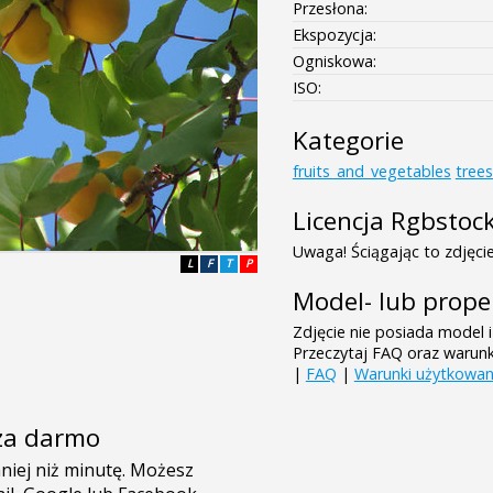
Przesłona:
Ekspozycja:
Ogniskowa:
ISO:
Kategorie
fruits_and_vegetables
tree
Licencja Rgbstoc
Uwaga! Ściągając to zdjęcie
L
F
T
P
Model- lub prope
Zdjęcie nie posiada model i
Przeczytaj FAQ oraz warun
|
FAQ
|
Warunki użytkowan
e za darmo