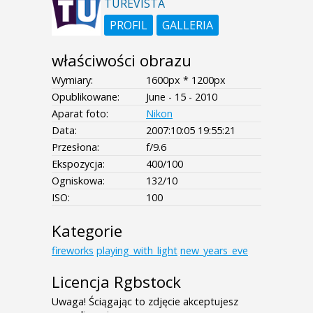
TUREVISTA
PROFIL
GALLERIA
właściwości obrazu
Wymiary:
1600px * 1200px
Opublikowane:
June - 15 - 2010
Aparat foto:
Nikon
Data:
2007:10:05 19:55:21
Przesłona:
f/9.6
Ekspozycja:
400/100
Ogniskowa:
132/10
ISO:
100
Kategorie
fireworks
playing_with_light
new_years_eve
Licencja Rgbstock
Uwaga! Ściągając to zdjęcie akceptujesz