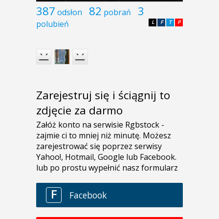
387
82
3
odsłon
pobrań
polubień
L
F
T
P
Zarejestruj się i ściągnij to
zdjęcie za darmo