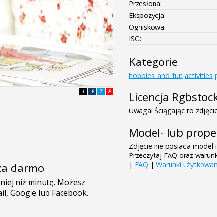
Przesłona:
Ekspozycja:
Ogniskowa:
ISO:
Kategorie
hobbies_and_fun
activities
L
F
T
P
Licencja Rgbstoc
Uwaga! Ściągając to zdjęcie
Model- lub prope
Zdjęcie nie posiada model i
Przeczytaj FAQ oraz warun
|
FAQ
|
Warunki użytkowan
e za darmo