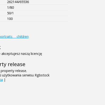
262144/65536
1/80
50/1
100
portraits___children
k
 akceptujesz naszą licencję
rty release
 property release.
ki użytkowania serwisu Rgbstock
ia
|