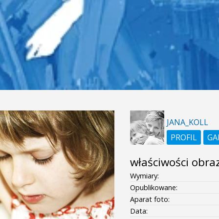
JANA_KOLL
PROFIL
GA
właściwości obra
Wymiary:
Opublikowane:
Aparat foto:
Data: