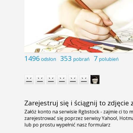
1496
353
7
odsłon
pobrań
polubień
Zarejestruj się i ściągnij to zdjęci