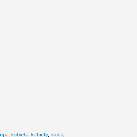
rupa
,
kobieta
,
kobiety
,
moda
,