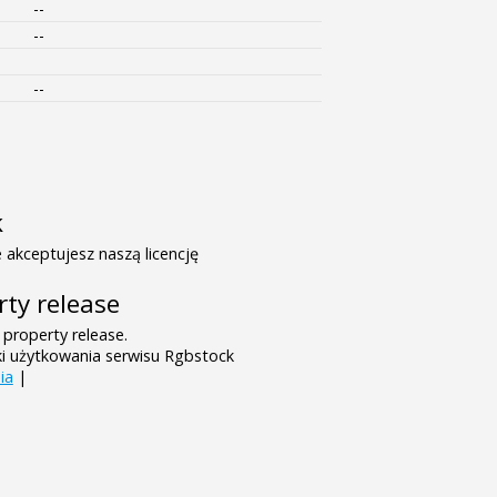
--
--
--
k
 akceptujesz naszą licencję
rty release
 property release.
ki użytkowania serwisu Rgbstock
ia
|