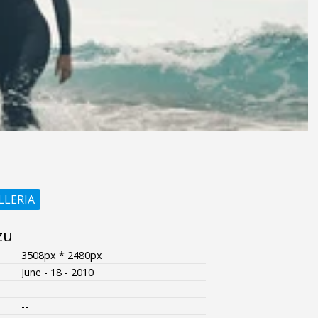
LLERIA
zu
3508px * 2480px
June - 18 - 2010
--