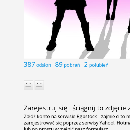
387
89
2
odsłon
pobrań
polubień
Zarejestruj się i ściągnij to zdjęci