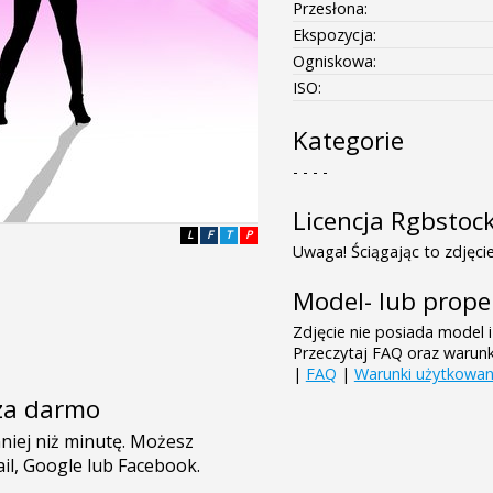
Przesłona:
Ekspozycja:
Ogniskowa:
ISO:
Kategorie
- - - -
Licencja Rgbstoc
L
F
T
P
Uwaga! Ściągając to zdjęcie
Model- lub prope
Zdjęcie nie posiada model i
Przeczytaj FAQ oraz warun
|
FAQ
|
Warunki użytkowan
e za darmo