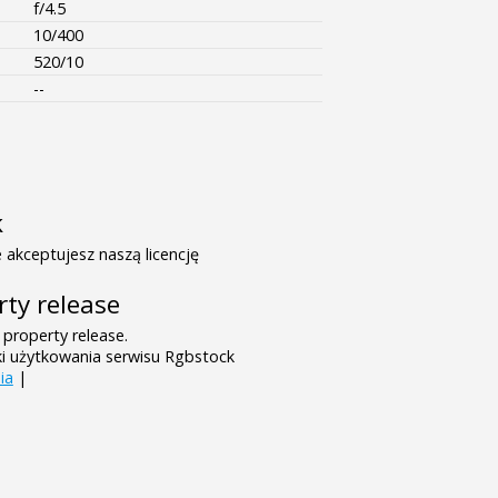
f/4.5
10/400
520/10
--
k
 akceptujesz naszą licencję
rty release
 property release.
ki użytkowania serwisu Rgbstock
ia
|