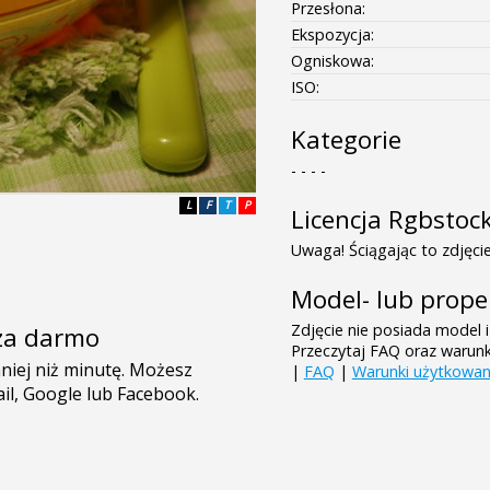
Przesłona:
Ekspozycja:
Ogniskowa:
ISO:
Kategorie
- - - -
L
F
T
P
Licencja Rgbstoc
Uwaga! Ściągając to zdjęcie
Model- lub prope
Zdjęcie nie posiada model i
e za darmo
Przeczytaj FAQ oraz warun
|
FAQ
|
Warunki użytkowan