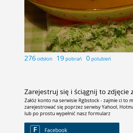
276
19
0
odsłon
pobrań
polubień
Zarejestruj się i ściągnij to zdjęci