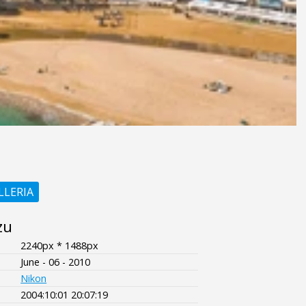
LLERIA
zu
2240px * 1488px
June - 06 - 2010
Nikon
2004:10:01 20:07:19