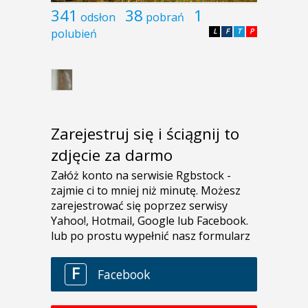
341
38
1
odsłon
pobrań
polubień
L
F
T
P
Zarejestruj się i ściągnij to
zdjęcie za darmo