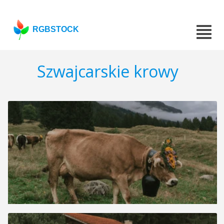
RGBSTOCK
Szwajcarskie krowy