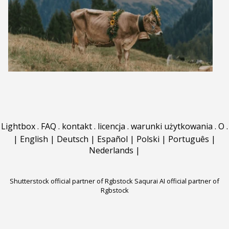
Lightbox
.
FAQ
.
kontakt
.
licencja
.
warunki użytkowania
.
O
.
|
English
|
Deutsch
|
Español
|
Polski
|
Português
|
Nederlands
|
Shutterstock official partner of Rgbstock
Saqurai AI official partner of
Rgbstock