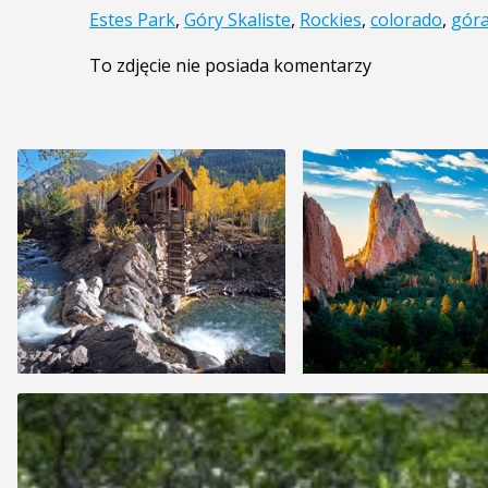
Estes Park
,
Góry Skaliste
,
Rockies
,
colorado
,
gór
To zdjęcie nie posiada komentarzy