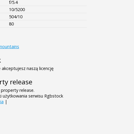
f/5.4
10/5200
504/10
80
mountains
k
 akceptujesz naszą licencję
rty release
 property release.
ki użytkowania serwisu Rgbstock
ia
|