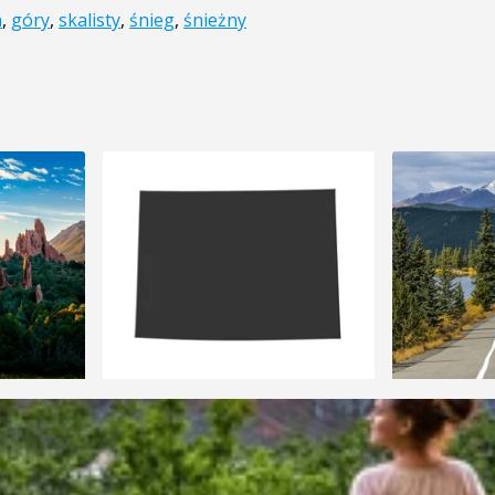
a
,
góry
,
skalisty
,
śnieg
,
śnieżny