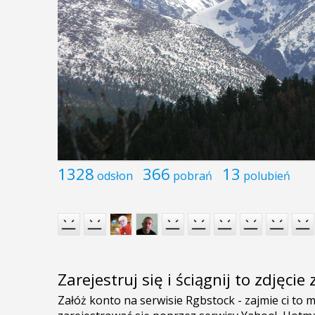
1328
366
13
odsłon
pobrań
polubień
Zarejestruj się i ściągnij to zdjęci