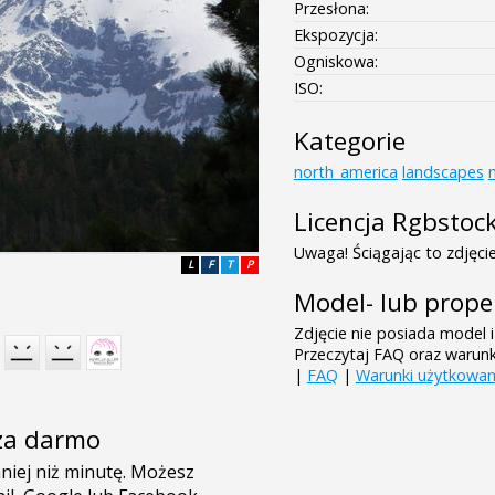
Przesłona:
Ekspozycja:
Ogniskowa:
ISO:
Kategorie
north_america
landscapes
Licencja Rgbstoc
Uwaga! Ściągając to zdjęcie
L
F
T
P
Model- lub prope
Zdjęcie nie posiada model i
Przeczytaj FAQ oraz warun
|
FAQ
|
Warunki użytkowan
e za darmo