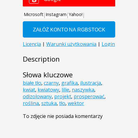
Description
Słowa kluczowe
białe tło
,
czarny
,
grafika
,
ilustracja
,
kwiat
,
kwiatowy
,
lilie
,
naszywka
,
odizolowany
,
projekt
,
prosperować
,
roślina
,
sztuka
,
tło
,
wektor
To zdjęcie nie posiada komentarzy