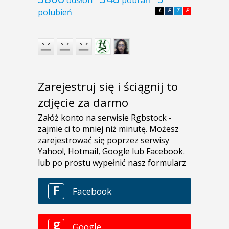
polubień
L
F
T
P
Zarejestruj się i ściągnij to
zdjęcie za darmo