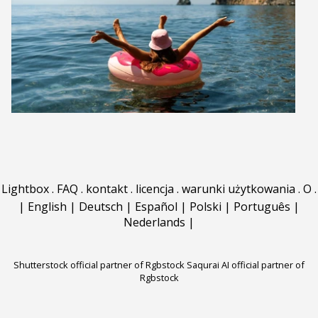
Lightbox
.
FAQ
.
kontakt
.
licencja
.
warunki użytkowania
.
O
.
|
English
|
Deutsch
|
Español
|
Polski
|
Português
|
Nederlands
|
Shutterstock official partner of Rgbstock
Saqurai AI official partner of
Rgbstock