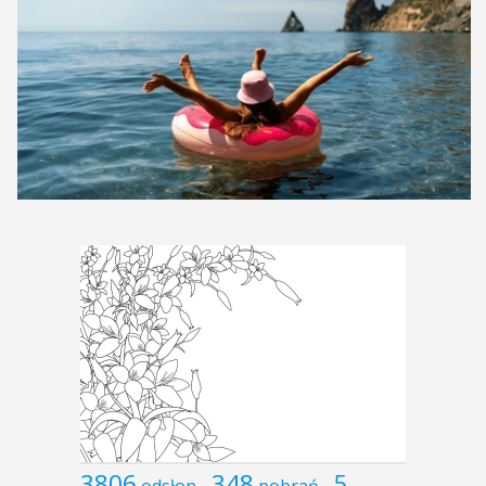
3806
348
5
odsłon
pobrań