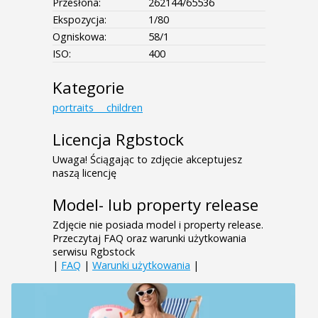
Przesłona:
262144/65536
Ekspozycja:
1/80
Ogniskowa:
58/1
ISO:
400
Kategorie
portraits___children
Licencja Rgbstock
Uwaga! Ściągając to zdjęcie akceptujesz
naszą licencję
Model- lub property release
Zdjęcie nie posiada model i property release.
Przeczytaj FAQ oraz warunki użytkowania
serwisu Rgbstock
|
FAQ
|
Warunki użytkowania
|