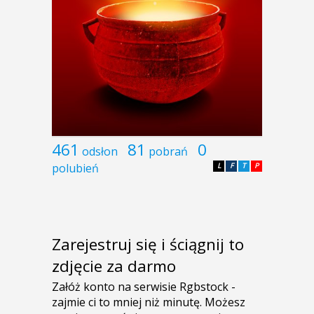
461
81
0
odsłon
pobrań
polubień
L
F
T
P
Zarejestruj się i ściągnij to
zdjęcie za darmo