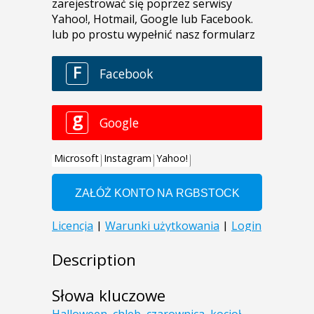
Description
Słowa kluczowe
Halloween
,
chleb
,
czarownica
,
kocioł
,