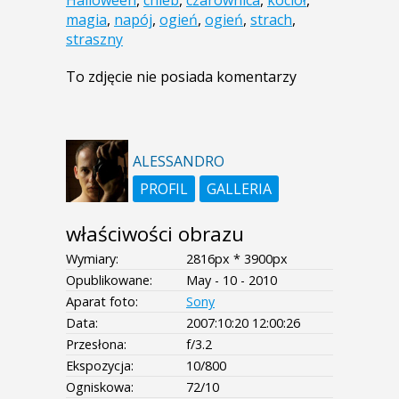
magia
,
napój
,
ogień
,
ogień
,
strach
,
straszny
To zdjęcie nie posiada komentarzy
ALESSANDRO
PROFIL
GALLERIA
właściwości obrazu
Wymiary:
2816px * 3900px
Opublikowane:
May - 10 - 2010
Aparat foto:
Sony
Data:
2007:10:20 12:00:26
Przesłona:
f/3.2
Ekspozycja:
10/800
Ogniskowa:
72/10