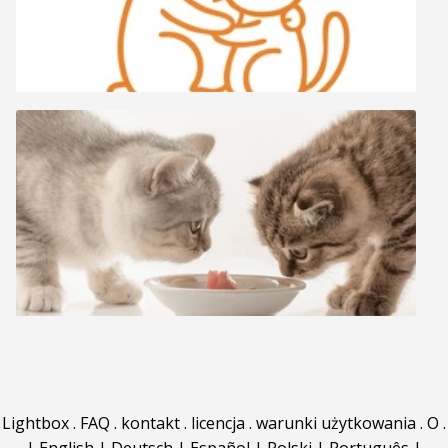
Lightbox
.
FAQ
.
kontakt
.
licencja
.
warunki użytkowania
.
O
.
|
English
|
Deutsch
|
Español
|
Polski
|
Português
|