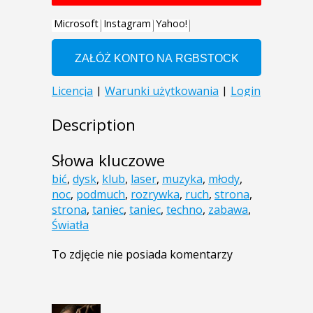
Description
Słowa kluczowe
bić
,
dysk
,
klub
,
laser
,
muzyka
,
młody
,
noc
,
podmuch
,
rozrywka
,
ruch
,
strona
,
strona
,
taniec
,
taniec
,
techno
,
zabawa
,
Światła
To zdjęcie nie posiada komentarzy