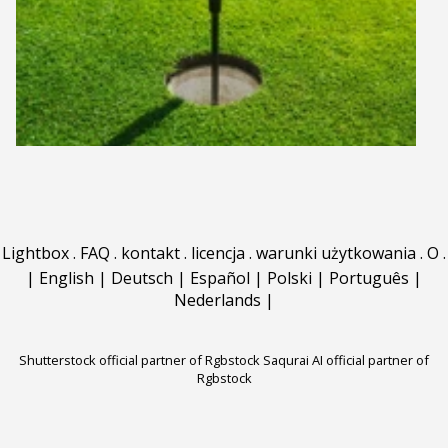
Lightbox
.
FAQ
.
kontakt
.
licencja
.
warunki użytkowania
.
O
.
|
English
|
Deutsch
|
Español
|
Polski
|
Português
|
Nederlands
|
Shutterstock official partner of Rgbstock
Saqurai AI official partner of
Rgbstock