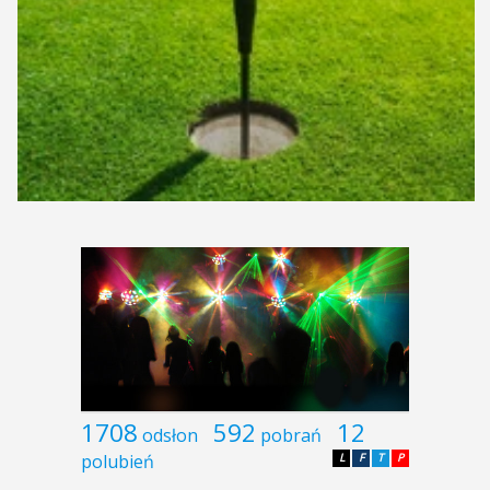
1708
592
12
odsłon
pobrań
polubień
L
F
T
P