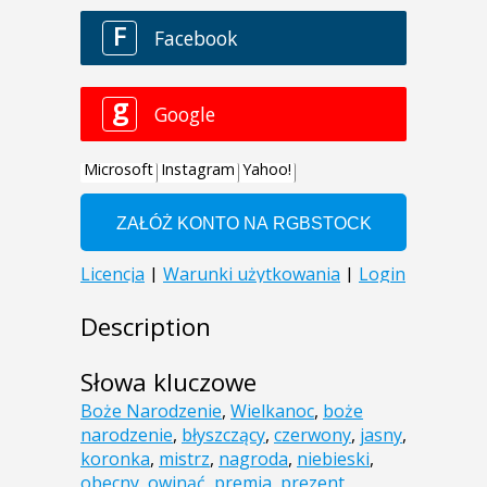
Description
Słowa kluczowe
Boże Narodzenie
,
Wielkanoc
,
boże
narodzenie
,
błyszczący
,
czerwony
,
jasny
,
koronka
,
mistrz
,
nagroda
,
niebieski
,
obecny
,
owinąć
,
premia
,
prezent
,