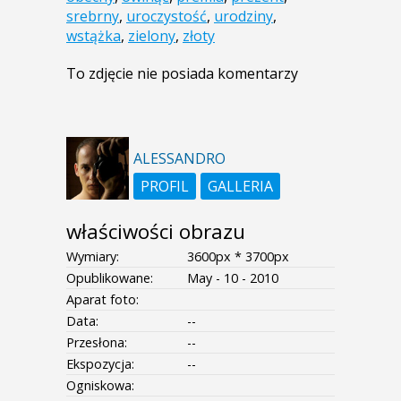
srebrny
,
uroczystość
,
urodziny
,
wstążka
,
zielony
,
złoty
To zdjęcie nie posiada komentarzy
ALESSANDRO
PROFIL
GALLERIA
właściwości obrazu
Wymiary:
3600px * 3700px
Opublikowane:
May - 10 - 2010
Aparat foto:
Data:
--
Przesłona:
--
Ekspozycja:
--
Ogniskowa: