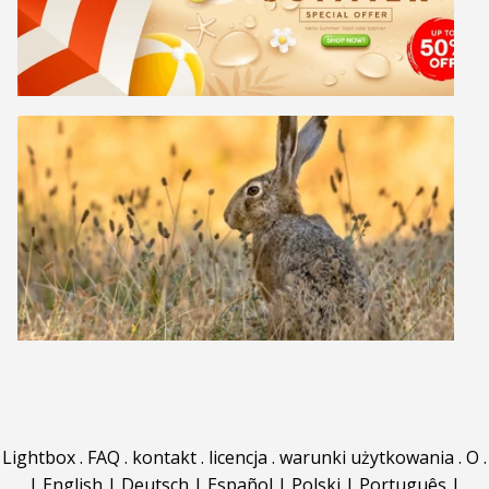
Lightbox
.
FAQ
.
kontakt
.
licencja
.
warunki użytkowania
.
O
.
|
English
|
Deutsch
|
Español
|
Polski
|
Português
|