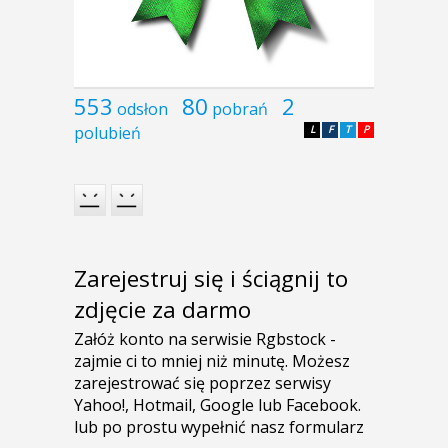
553
80
2
odsłon
pobrań
polubień
L
F
T
P
Zarejestruj się i ściągnij to
zdjęcie za darmo