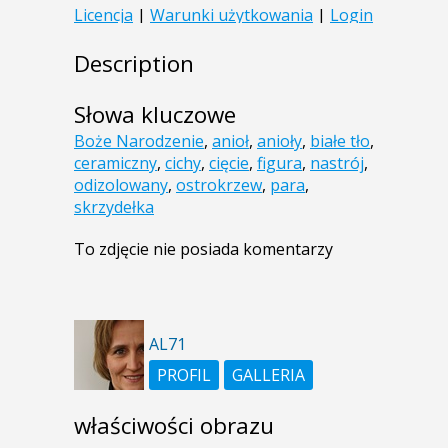
Description
Słowa kluczowe
Boże Narodzenie
,
anioł
,
anioły
,
białe tło
,
ceramiczny
,
cichy
,
cięcie
,
figura
,
nastrój
,
odizolowany
,
ostrokrzew
,
para
,
skrzydełka
To zdjęcie nie posiada komentarzy
AL71
PROFIL
GALLERIA
właściwości obrazu