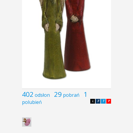
402
29
1
odsłon
pobrań
polubień
L
F
T
P