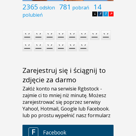
2365
781
14
odsłon
pobrań
polubień
L
F
T
P
Zarejestruj się i ściągnij to
zdjęcie za darmo