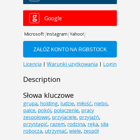
Description
Słowa kluczowe
grupa
,
holding
,
ludzie
,
miłość
,
niebo
,
palce
,
pokój
,
połączenie
,
pracy
zespołowej
,
przyjaciele
,
przyjaźń
,
przystąpić
,
razem
,
rodzina
,
ręka
,
siła
robocza
,
utrzymać
,
wiele
,
zespół