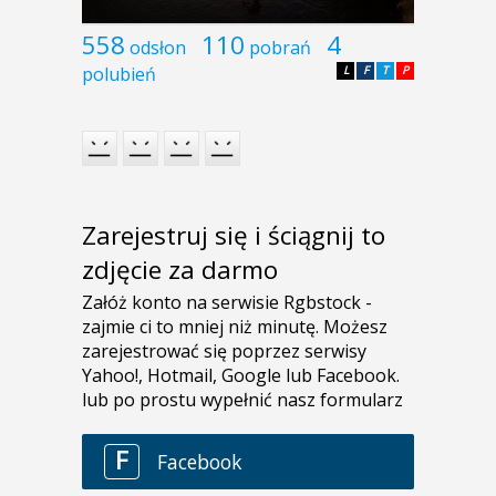
558
110
4
odsłon
pobrań
polubień
L
F
T
P
Zarejestruj się i ściągnij to
zdjęcie za darmo