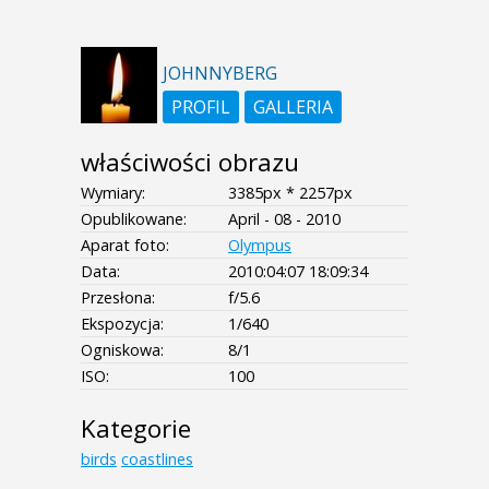
JOHNNYBERG
PROFIL
GALLERIA
właściwości obrazu
Wymiary:
3385px * 2257px
Opublikowane:
April - 08 - 2010
Aparat foto:
Olympus
Data:
2010:04:07 18:09:34
Przesłona:
f/5.6
Ekspozycja:
1/640
Ogniskowa:
8/1
ISO:
100
Kategorie
birds
coastlines