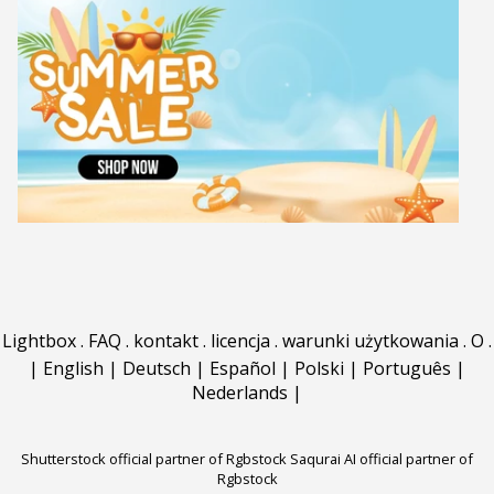
Lightbox
.
FAQ
.
kontakt
.
licencja
.
warunki użytkowania
.
O
.
|
English
|
Deutsch
|
Español
|
Polski
|
Português
|
Nederlands
|
Shutterstock official partner of Rgbstock
Saqurai AI official partner of
Rgbstock