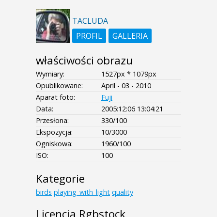
TACLUDA
PROFIL
GALLERIA
właściwości obrazu
Wymiary:
1527px * 1079px
Opublikowane:
April - 03 - 2010
Aparat foto:
Fuji
Data:
2005:12:06 13:04:21
Przesłona:
330/100
Ekspozycja:
10/3000
Ogniskowa:
1960/100
ISO:
100
Kategorie
birds
playing_with_light
quality
Licencja Rgbstock