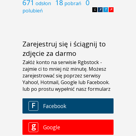
671
18
0
odsłon
pobrań
polubień
L
F
T
P
Zarejestruj się i ściągnij to
zdjęcie za darmo