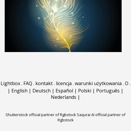
Lightbox
.
FAQ
.
kontakt
.
licencja
.
warunki użytkowania
.
O
.
|
English
|
Deutsch
|
Español
|
Polski
|
Português
|
Nederlands
|
Shutterstock official partner of Rgbstock
Saqurai AI official partner of
Rgbstock