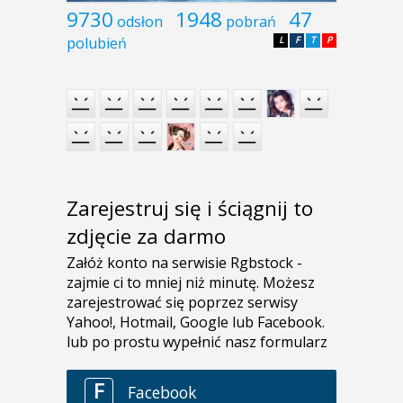
9730
1948
47
odsłon
pobrań
polubień
L
F
T
P
Zarejestruj się i ściągnij to
zdjęcie za darmo