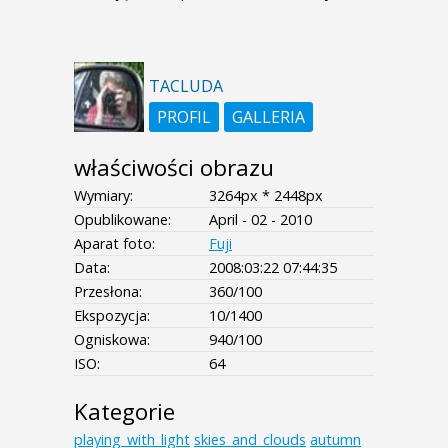
TACLUDA
PROFIL
GALLERIA
właściwości obrazu
Wymiary:
3264px * 2448px
Opublikowane:
April - 02 - 2010
Aparat foto:
Fuji
Data:
2008:03:22 07:44:35
Przesłona:
360/100
Ekspozycja:
10/1400
Ogniskowa:
940/100
ISO:
64
Kategorie
playing_with_light
skies_and_clouds
autumn