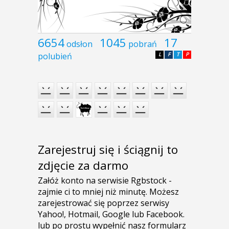
6654
1045
17
odsłon
pobrań
polubień
L
F
T
P
Zarejestruj się i ściągnij to
zdjęcie za darmo