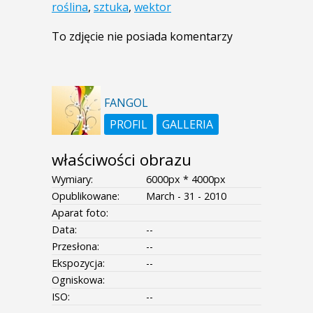
roślina
,
sztuka
,
wektor
To zdjęcie nie posiada komentarzy
FANGOL
PROFIL
GALLERIA
właściwości obrazu
Wymiary:
6000px * 4000px
Opublikowane:
March - 31 - 2010
Aparat foto:
Data:
--
Przesłona:
--
Ekspozycja:
--
Ogniskowa:
ISO:
--