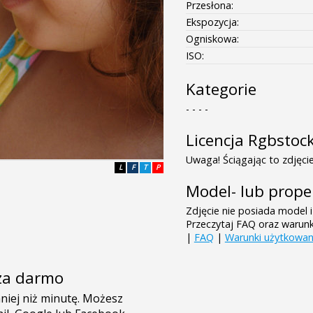
Przesłona:
Ekspozycja:
Ogniskowa:
ISO:
Kategorie
- - - -
Licencja Rgbstoc
Uwaga! Ściągając to zdjęcie
L
F
T
P
Model- lub prope
Zdjęcie nie posiada model i
Przeczytaj FAQ oraz warun
|
FAQ
|
Warunki użytkowan
e za darmo