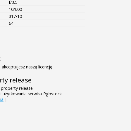
f/3.5
10/600
317/10
64
k
 akceptujesz naszą licencję
rty release
 property release.
ki użytkowania serwisu Rgbstock
ia
|