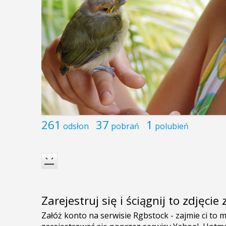
261
37
1
odsłon
pobrań
polubień
Zarejestruj się i ściągnij to zdjęci