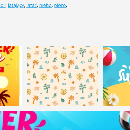
lor
,
latający
,
latać
,
niebo
,
pióro
,