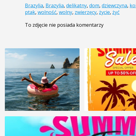
Brazylia
,
Brazylia
,
delikatny
,
dom
,
dziewczyna
,
ko
ptak
,
wolność
,
wolny
,
zwierzęcy
,
życie
,
żyć
To zdjęcie nie posiada komentarzy