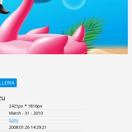
LLERIA
zu
2421px * 1816px
March - 31 - 2010
Sony
2008:01:26 14:29:21