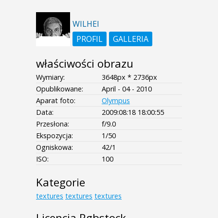
WILHEI
PROFIL
GALLERIA
właściwości obrazu
Wymiary:
3648px * 2736px
Opublikowane:
April - 04 - 2010
Aparat foto:
Olympus
Data:
2009:08:18 18:00:55
Przesłona:
f/9.0
Ekspozycja:
1/50
Ogniskowa:
42/1
ISO:
100
Kategorie
textures
textures
textures
Licencja Rgbstock