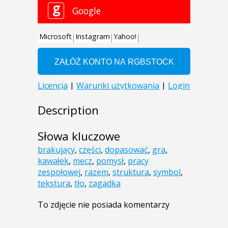
Description
Słowa kluczowe
brakujący
,
części
,
dopasować
,
gra
,
kawałek
,
mecz
,
pomysł
,
pracy
zespołowej
,
razem
,
struktura
,
symbol
,
tekstura
,
tło
,
zagadka
To zdjęcie nie posiada komentarzy