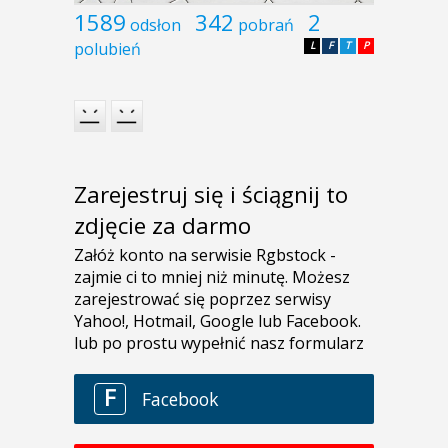
1589
342
2
odsłon
pobrań
polubień
L
F
T
P
Zarejestruj się i ściągnij to
zdjęcie za darmo