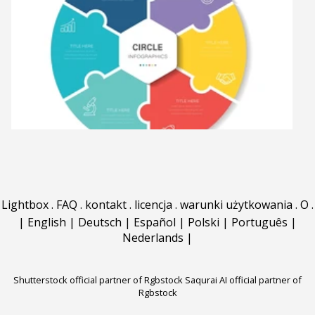
Lightbox
.
FAQ
.
kontakt
.
licencja
.
warunki użytkowania
.
O
.
|
English
|
Deutsch
|
Español
|
Polski
|
Português
|
Nederlands
|
Shutterstock official partner of Rgbstock
Saqurai AI official partner of
Rgbstock