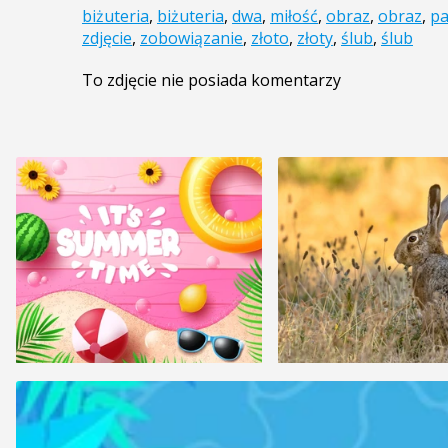
biżuteria
,
biżuteria
,
dwa
,
miłość
,
obraz
,
obraz
,
pa
zdjęcie
,
zobowiązanie
,
złoto
,
złoty
,
ślub
,
ślub
To zdjęcie nie posiada komentarzy