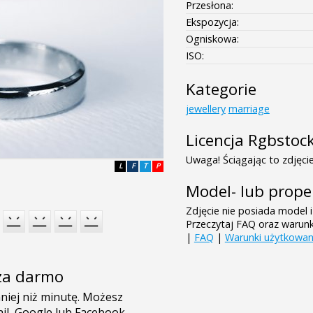
Przesłona:
Ekspozycja:
Ogniskowa:
ISO:
Kategorie
jewellery
marriage
Licencja Rgbstoc
Uwaga! Ściągając to zdjęcie
L
F
T
P
Model- lub prope
Zdjęcie nie posiada model i
Przeczytaj FAQ oraz warun
|
FAQ
|
Warunki użytkowan
e za darmo