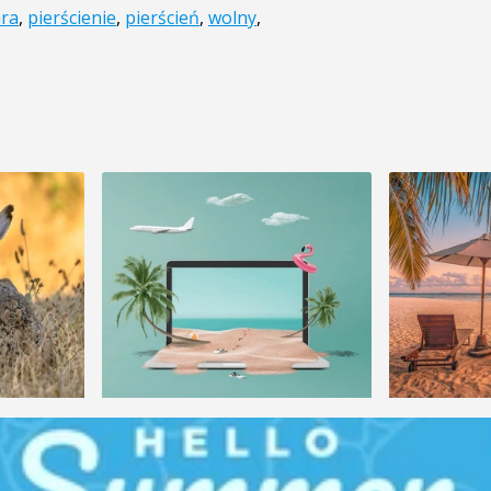
ra
,
pierścienie
,
pierścień
,
wolny
,