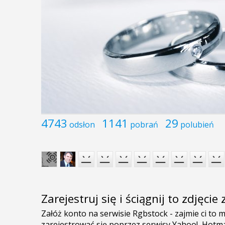
4743
1141
29
odsłon
pobrań
polubień
Zarejestruj się i ściągnij to zdjęci