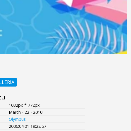
LLERIA
zu
1032px * 772px
March - 22 - 2010
Olympus
2006:04:01 19:22:57