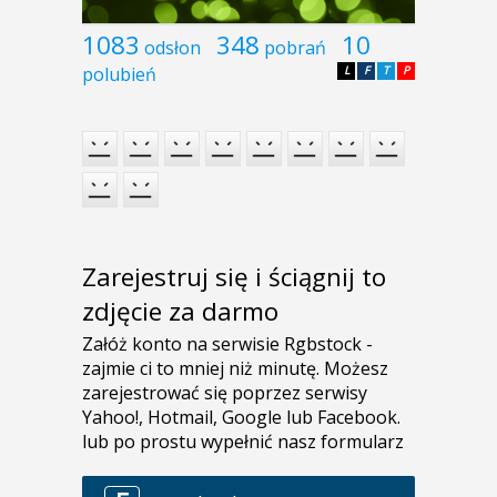
1083
348
10
odsłon
pobrań
polubień
L
F
T
P
Zarejestruj się i ściągnij to
zdjęcie za darmo