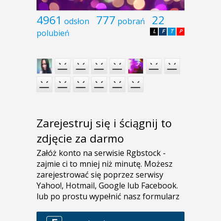
4961
777
22
odsłon
pobrań
polubień
L
F
T
P
Zarejestruj się i ściągnij to
zdjęcie za darmo