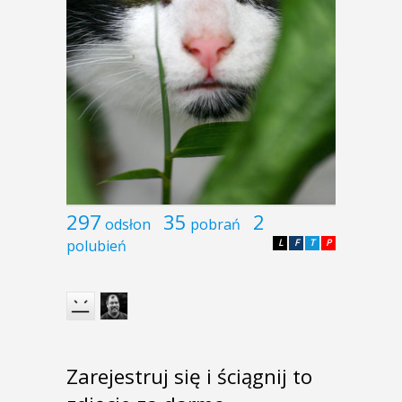
297
35
2
odsłon
pobrań
polubień
L
F
T
P
Zarejestruj się i ściągnij to