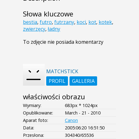
Słowa kluczowe
bestia
,
futro
,
futrzany
,
koci
,
kot
,
kotek
,
zwierzęcy
,
ładny
To zdjęcie nie posiada komentarzy
MATCHSTICK
PROFIL
GALLERIA
właściwości obrazu
Wymiary:
683px * 1024px
Opublikowane:
March - 21 - 2010
Aparat foto:
Canon
Data:
2005:06:20 16:51:50
Przesłona:
304340/65536