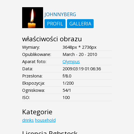
JOHNNYBERG
PROFIL
GALLERIA
właściwości obrazu
Wymiary:
3648px * 2736px
Opublikowane:
March - 20 - 2010
Aparat foto:
Olympus
Data:
2009:03:19 01:06:36
Przesłona:
f/8.0
Ekspozycja:
1/200
Ogniskowa:
54/1
ISO:
100
Kategorie
drinks
household
Licencja Rgbstock