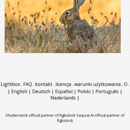
Lightbox
.
FAQ
.
kontakt
.
licencja
.
warunki użytkowania
.
O
.
|
English
|
Deutsch
|
Español
|
Polski
|
Português
|
Nederlands
|
Shutterstock official partner of Rgbstock
Saqurai AI official partner of
Rgbstock