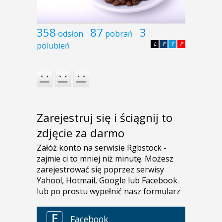
358
87
3
odsłon
pobrań
polubień
L
F
T
P
Zarejestruj się i ściągnij to
zdjęcie za darmo