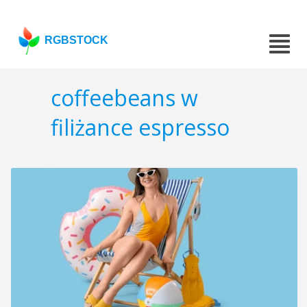
RGBSTOCK
coffeebeans w
filiżance espresso