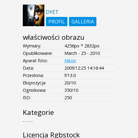
DYET
PROFIL
GALLERIA
właściwości obrazu
Wymiary:
4256px * 2832px
Opublikowane:
March - 25 - 2010
Aparat foto:
Nikon
Data:
2009:12:25 14:16:44
Przesłona:
f/13.0
Ekspozycja:
20/10
Ogniskowa:
350/10
ISO:
250
Kategorie
- - - -
Licencja Rgbstock