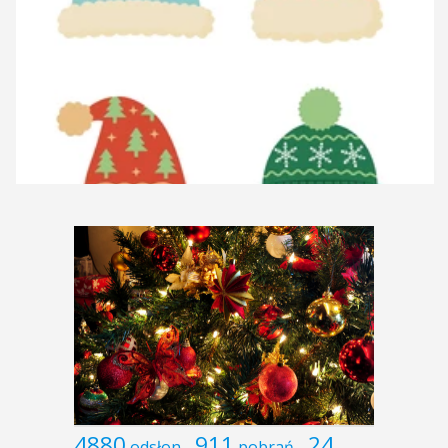
4880
911
24
odsłon
pobrań