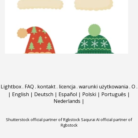
Lightbox
.
FAQ
.
kontakt
.
licencja
.
warunki użytkowania
.
O
.
|
English
|
Deutsch
|
Español
|
Polski
|
Português
|
Nederlands
|
Shutterstock official partner of Rgbstock
Saqurai AI official partner of
Rgbstock