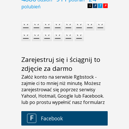
polubień
L
F
T
P
Zarejestruj się i ściągnij to
zdjęcie za darmo